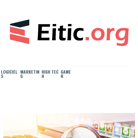
S
k
i
p
t
o
c
o
n
t
e
LOGICIEL
MARKETIN
HIGH TEC
GAME
n
S
G
H
R
t