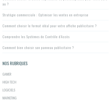
t
au ?
i
Stratégie commerciale : Optimiser les ventes en entreprise
o
Comment choisir le format idéal pour votre affiche publicitaire ?
n
Comprendre les Systèmes de Contrôle d’Accès
d
Comment bien choisir son panneau publicitaire ?
e
l’a
NOS RUBRIQUES
r
GAMER
t
HIGH TECH
i
LOGICIELS
c
MARKETING
l