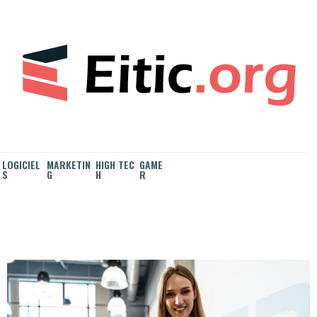
S
k
i
p
t
o
c
o
n
t
e
LOGICIEL
MARKETIN
HIGH TEC
GAME
n
S
G
H
R
t