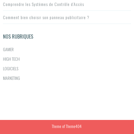
o
Comprendre les Systèmes de Contrôle d’Accès
n
Comment bien choisir son panneau publicitaire ?
d
e
NOS RUBRIQUES
s
GAMER
a
HIGH TECH
r
LOGICIELS
t
MARKETING
i
c
l
e
Theme of
Theme404
s